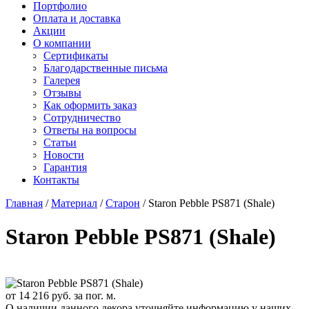
Старон
Портфолио
СмартКварц
Ханекс
Оплата и доставка
Цезарьстоун
Акрилика
Акции
Радианз
Кориан
О компании
Викостон
Монтелли
Сертификаты
Технистон
Тристоун
Благодарственные письма
Камбрия
Галерея
Плазастон
Отзывы
Как оформить заказ
Сотрудничество
Ответы на вопросы
Статьи
Новости
Гарантия
Контакты
Главная
/
Материал
/
Старон
/
Staron Pebble PS871 (Shale)
Staron Pebble PS871 (Shale)
от
14 216
руб. за пог. м.
О наличии данного декора уточняйте информацию у наших