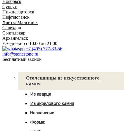
Ноябрьск
Сургут
Нижневартовск
Нефтеюганск
Ханты-Мансийск
Салехард
Сыктывкар
Архангельск
Ежедневно
с 10:00 до 21:00
+7 (495) 777-83-56
info@stonestone.ru
Бесплатный звонок
Каталог товаров
Столешницы из искусственного
камня
Из кварца
Для кухни
Из акрилового камня
Для ванны
Для кухни
С мойкой
Назначение:
Для ванны
Для кухни
С мойкой
Форма:
Для ванной
Угловые
С мойкой