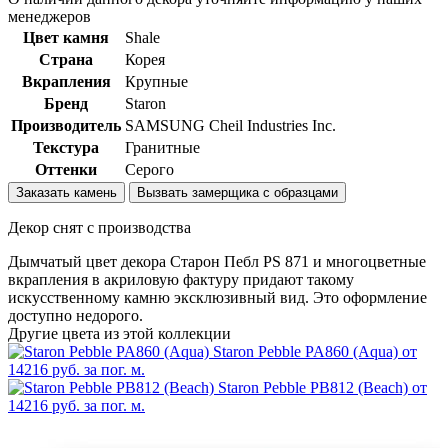
менеджеров
Цвет камня
Shale
Страна
Корея
Вкрапления
Крупные
Бренд
Staron
Производитель
SAMSUNG Cheil Industries Inc.
Текстура
Гранитные
Оттенки
Серого
Заказать камень
Вызвать замерщика с образцами
Декор снят с производства
Дымчатый цвет декора Cтарон Пебл PS 871 и многоцветные
вкрапления в акриловую фактуру придают такому
искусственному камню эксклюзивный вид. Это оформление
доступно недорого.
Другие цвета из этой коллекции
Staron Pebble PA860 (Aqua)
от
14216 руб. за пог. м.
Staron Pebble PB812 (Beach)
от
14216 руб. за пог. м.