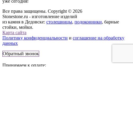
уже сегодня!
Все права защищены. Copyright © 2026
Stonestone.ru - изготовление изделий
из камня в Дедовске:
столешницы
,
подоконники
, барные
стойки, мойки.
Карта сайта
Политику конфиденциальности
и
соглашение на обработку
данных
Обратный звонок
Принимаем к оплате:
143530, Россия, г. Дедовск,
Главная ул., 3
Телефон:
+7 (495) 777-83-56
E-mail:
info@stonestone.ru
Сайт носит информационный характер и не является
публичной офертой. Стоимость товаров, их наличие и
подробные характеристики уточняйте у представителей
компании StoneStone, используя средства связи, указанные на
сайте.