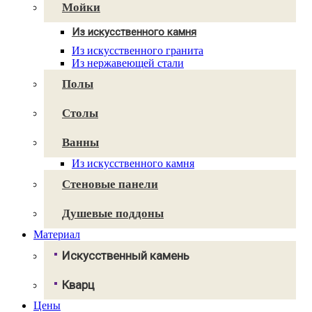
Avant Quartz
Мойки
Smartquartz
Из искусственного камня
Для кухни
Из искусственного гранита
Для ванной
Из нержавеющей стали
Полы
Столы
Ванны
Из искусственного камня
Стеновые панели
Душевые поддоны
Материал
Искусственный камень
Грандекс
Кварц
NeoMarm
Хай-макс
Цены
Авант Кварц