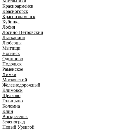
Котельники
Красноармейск
Красногорск
Краснознаменск
Кубинка
Лобня
Лосино-Петровский
Лыткарино
Люберцы
Мытищи
Ногинск
Одинцово
Подольск
Раменское
Химки
Московский
Железнодорожный
Климовск
Щелково
Голицыно
Коломна
Клин
Воскресенск
Зеленоград
Новый Уренгой