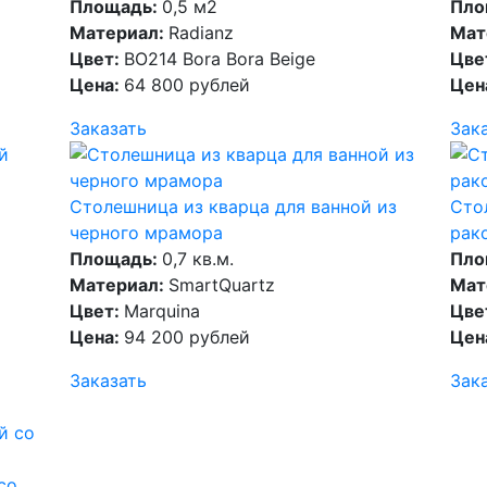
Площадь:
0,5 м2
Пло
Материал:
Radianz
Мат
Цвет:
BO214 Bora Bora Beige
Цве
Цена:
64 800 рублей
Цен
Заказать
Зак
Столешница из кварца для ванной из
Сто
черного мрамора
рак
Площадь:
0,7 кв.м.
Пло
Материал:
SmartQuartz
Мат
Цвет:
Marquina
Цве
Цена:
94 200 рублей
Цен
Заказать
Зак
со