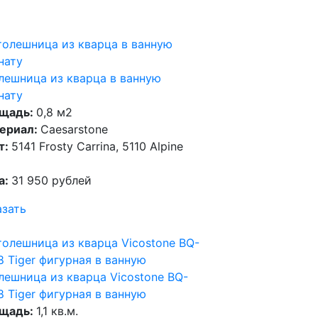
лешница из кварца в ванную
нату
щадь:
0,8 м2
ериал:
Caesarstone
т:
5141 Frosty Carrina, 5110 Alpine
а:
31 950 рублей
азать
лешница из кварца Vicostone BQ-
8 Tiger фигурная в ванную
щадь:
1,1 кв.м.