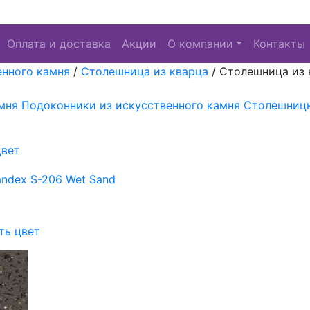
Оплата и доставка
Акции
О компании
Контакты
енного камня
/
Столешница из кварца
/
Столешница из 
мня
Подоконники из искусственного камня
Столешницы
цвет
ть цвет