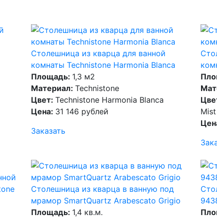
Столешница из кварца для ванной
Сто
комнаты Technistone Harmonia Blanca
ком
Площадь:
1,3 м2
Пло
Материал:
Technistone
Мат
Цвет:
Technistone Harmonia Blanca
Цве
Цена:
31 146 рублей
Mist
Цен
Заказать
Зак
tone
Столешница из кварца в ванную под
Сто
мрамор SmartQuartz Arabescato Grigio
943
Площадь:
1,4 кв.м.
Пло