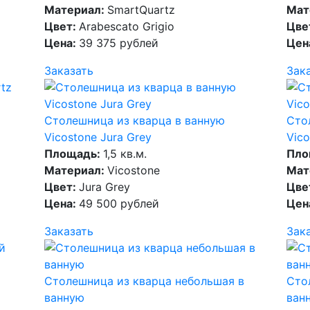
Материал:
SmartQuartz
Мат
Цвет:
Arabescato Grigio
Цве
Цена:
39 375 рублей
Цен
Заказать
Зак
z
Столешница из кварца в ванную
Сто
Vicostone Jura Grey
Vico
Площадь:
1,5 кв.м.
Пло
Материал:
Vicostone
Мат
Цвет:
Jura Grey
Цве
Цена:
49 500 рублей
Цен
Заказать
Зак
Столешница из кварца небольшая в
Сто
ванную
ван