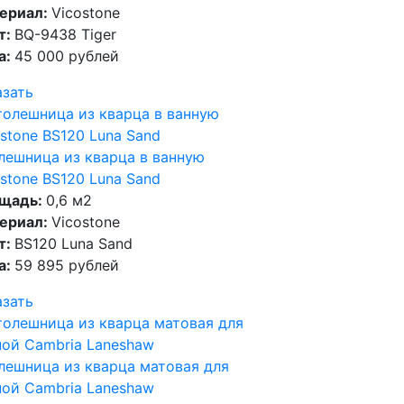
ериал:
Vicostone
т:
BQ-9438 Tiger
а:
45 000 рублей
азать
лешница из кварца в ванную
stone BS120 Luna Sand
щадь:
0,6 м2
ериал:
Vicostone
т:
BS120 Luna Sand
а:
59 895 рублей
азать
лешница из кварца матовая для
ной Cambria Laneshaw