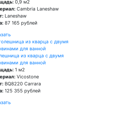
щадь:
0,9 м2
ериал:
Cambria Laneshaw
т:
Laneshaw
а:
87 165 рублей
азать
лешница из кварца с двумя
овинами для ванной
щадь:
1 м2
ериал:
Vicostone
т:
BQ8220 Carrara
а:
125 355 рублей
азать