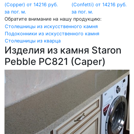
(Copper)
от 14216 руб.
(Confetti)
от 14216 руб.
за пог. м.
за пог. м.
Обратите внимание на нашу продукцию:
Столешницы из искусственного камня
Подоконники из искусственного камня
Столешницы из кварца
Изделия из камня Staron
Pebble PC821 (Caper)