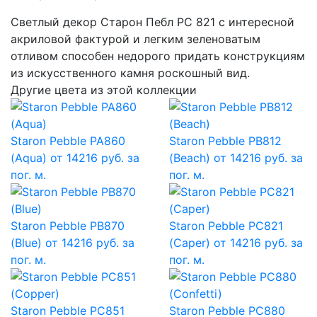
Светлый декор Cтарон Пебл PC 821 с интересной
акриловой фактурой и легким зеленоватым
отливом способен недорого придать конструкциям
из искусственного камня роскошный вид.
Другие цвета из этой коллекции
Staron Pebble PA860
Staron Pebble PB812
(Aqua)
от 14216 руб. за
(Beach)
от 14216 руб. за
пог. м.
пог. м.
Staron Pebble PB870
Staron Pebble PC821
(Blue)
от 14216 руб. за
(Caper)
от 14216 руб. за
пог. м.
пог. м.
Staron Pebble PC851
Staron Pebble PC880