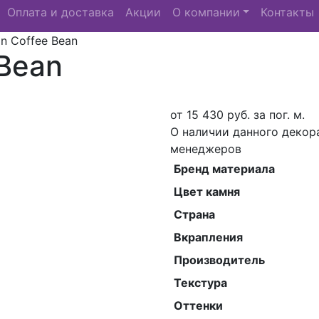
Оплата и доставка
Акции
О компании
Контакты
an Coffee Bean
 Bean
от
15 430
руб. за пог. м.
О наличии данного декор
менеджеров
Бренд материала
Цвет камня
Страна
Вкрапления
Производитель
Текстура
Оттенки