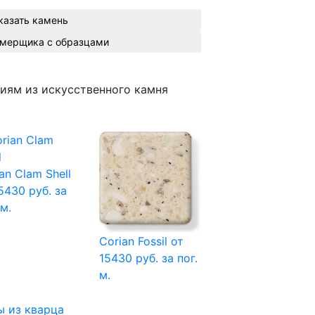
казать камень
Вызвать замерщика с образцами
иям из искусственного камня
an Clam Shell
5430 руб. за
 м.
Corian Fossil
от
15430 руб. за пог.
м.
 из кварца