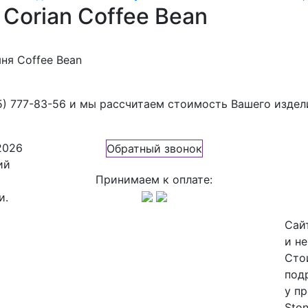
Corian Coffee Bean
ня Coffee Bean
5) 777-83-56
и мы рассчитаем стоимость Вашего издел
2026
Обратный звонок
ий
Принимаем к оплате:
и.
Сай
и н
Сто
под
у п
Ston