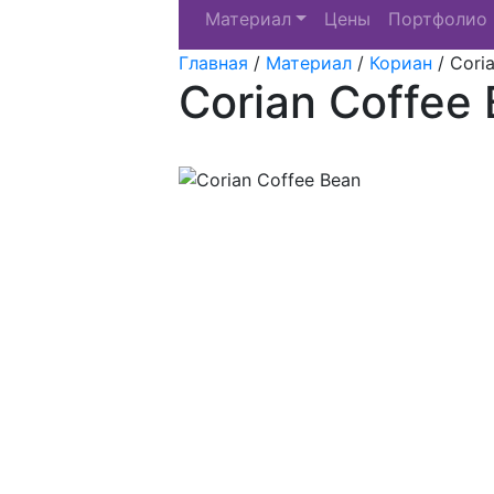
Материал
Цены
Портфолио
Главная
/
Материал
/
Кориан
/
Cori
Corian Coffee