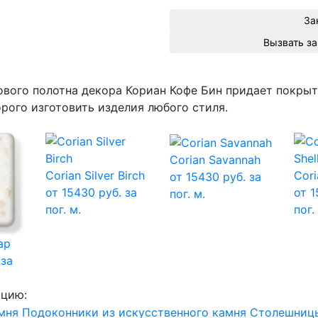
За
вого полотна декора Кориан Кофе Бин придает покрыт
ого изготовить изделия любого стиля.
Corian Savannah
Corian Silver Birch
Cori
от 15430 руб. за
от 15430 руб. за
от 1
пог. м.
пог. м.
пог.
ap
 за
кцию:
мня
Подоконники из искусственного камня
Столешницы