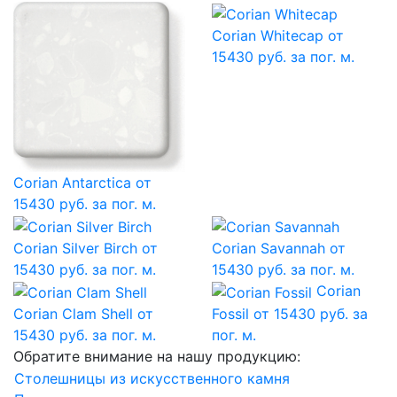
Corian Whitecap
от
15430 руб. за пог. м.
Corian Antarctica
от
15430 руб. за пог. м.
Corian Silver Birch
от
Corian Savannah
от
15430 руб. за пог. м.
15430 руб. за пог. м.
Corian
Corian Clam Shell
от
Fossil
от 15430 руб. за
15430 руб. за пог. м.
пог. м.
Обратите внимание на нашу продукцию:
Столешницы из искусственного камня