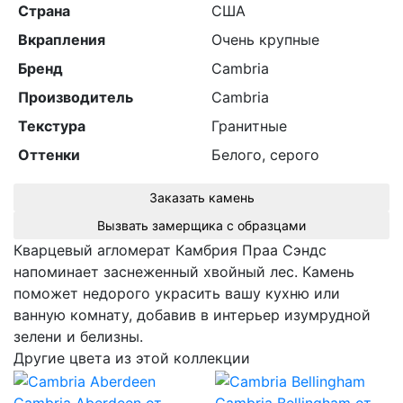
Страна
США
Вкрапления
Очень крупные
Бренд
Cambria
Производитель
Cambria
Текстура
Гранитные
Оттенки
Белого, серого
Заказать камень
Вызвать замерщика с образцами
Кварцевый агломерат Камбрия Праа Сэндс
напоминает заснеженный хвойный лес. Камень
поможет недорого украсить вашу кухню или
ванную комнату, добавив в интерьер изумрудной
зелени и белизны.
Другие цвета из этой коллекции
Cambria Aberdeen
от
Cambria Bellingham
от