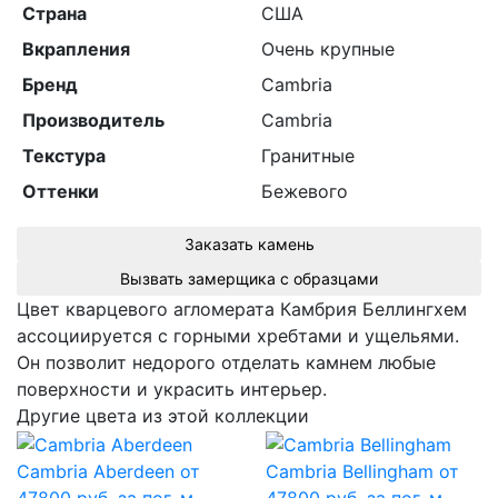
Страна
США
Вкрапления
Очень крупные
Бренд
Cambria
Производитель
Cambria
Текстура
Гранитные
Оттенки
Бежевого
Заказать камень
Вызвать замерщика с образцами
Цвет кварцевого агломерата Камбрия Беллингхем
ассоциируется с горными хребтами и ущельями.
Он позволит недорого отделать камнем любые
поверхности и украсить интерьер.
Другие цвета из этой коллекции
Cambria Aberdeen
от
Cambria Bellingham
от
47800 руб. за пог. м.
47800 руб. за пог. м.