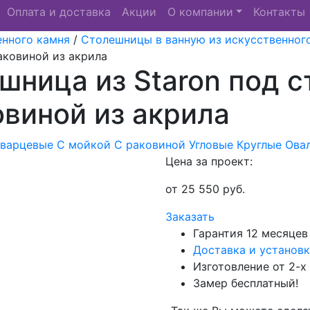
Оплата и доставка
Акции
О компании
Контакты
енного камня
/
Столешницы в ванную из искусственног
аковиной из акрила
шница из Staron под 
овиной из акрила
Кварцевые
С мойкой
С раковиной
Угловые
Круглые
Ова
Цена за проект:
от
25 550
руб.
Заказать
Гарантия 12 месяцев
Доставка и установк
Изготовление от 2-х
Замер бесплатный!