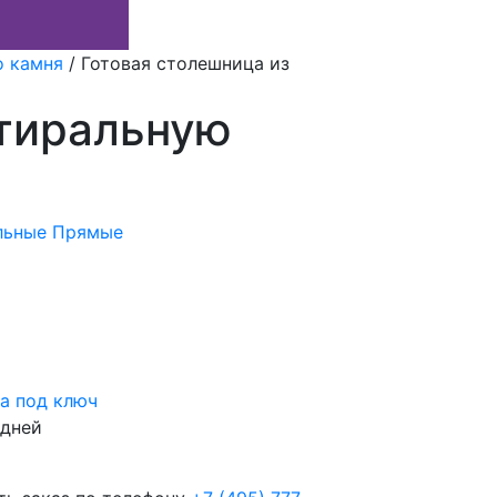
о камня
/
Готовая столешница из
стиральную
льные
Прямые
а под ключ
 дней