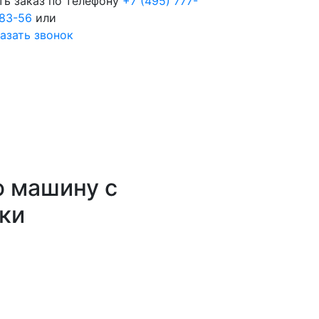
ть заказ по телефону
+7 (495) 777-
83-56
или
азать звонок
ю машину с
ики