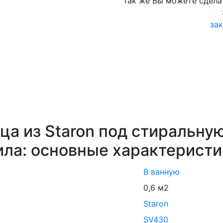
Так же Вы можете сдела
зак
ца из Staron под стиральну
ила: основные характерист
В ванную
0,6 м2
Staron
SV430