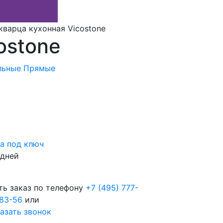
кварца кухонная Vicostone
ostone
льные
Прямые
а под ключ
 дней
ть заказ по телефону
+7 (495) 777-
83-56
или
азать звонок