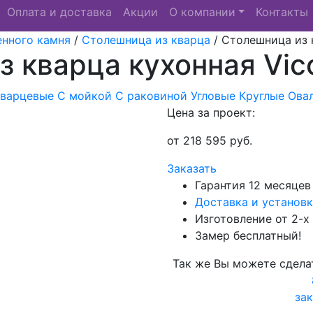
Оплата и доставка
Акции
О компании
Контакты
енного камня
/
Столешница из кварца
/
Столешница из 
 кварца кухонная Vic
Кварцевые
С мойкой
С раковиной
Угловые
Круглые
Ова
Цена за проект:
от
218 595
руб.
Заказать
Гарантия 12 месяцев
Доставка и установк
Изготовление от 2-х
Замер бесплатный!
Так же Вы можете сдела
зак