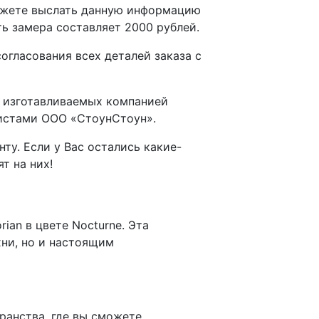
можете выслать данную информацию
ть замера составляет 2000 рублей.
гласования всех деталей заказа с
и изготавливаемых компанией
листами ООО «СтоунСтоун».
у. Если у Вас остались какие-
т на них!
ian в цвете Nocturne. Эта
хни, но и настоящим
ранства, где вы сможете