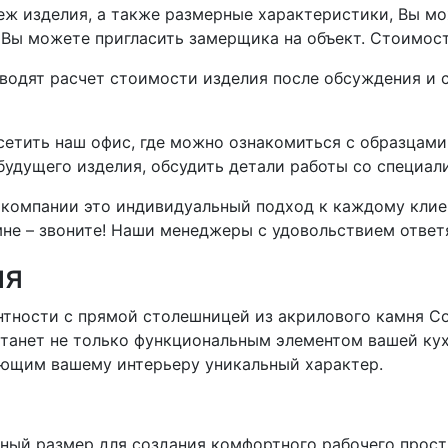
теж изделия, а также размерные характеристики, Вы 
, Вы можете пригласить замерщика на объект. Стоимос
дят расчет стоимости изделия после обсуждения и со
етить наш офис, где можно ознакомиться с образцам
 будущего изделия, обсудить детали работы со специа
компании это индивидуальный подход к каждому клиент
не – звоните! Наши менеджеры с удовольствием ответя
ия
нтности с прямой столешницей из акрилового камня Cor
станет не только функциональным элементом вашей ку
ающим вашему интерьеру уникальный характер.
ьный размер для создания комфортного рабочего прост