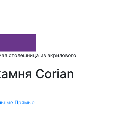
ая столешница из акрилового
амня Corian
льные
Прямые