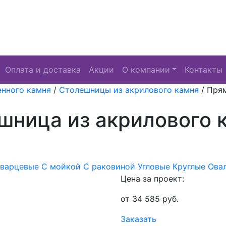
Оплата и доставка
Акции
О компании
Контакты
енного камня
/
Столешницы из акрилового камня
/
Прям
шница из акрилового к
Кварцевые
С мойкой
С раковиной
Угловые
Круглые
Ова
Цена за проект:
от
34 585
руб.
Заказать