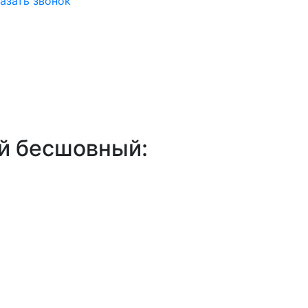
азать звонок
ый бесшовный: