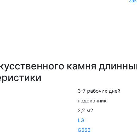
зак
скусственного камня длинн
еристики
3-7 рабочих дней
подоконник
2,2 м2
LG
G053