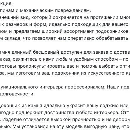
кция.
апинам и механическим повреждениям.
внешний вид, который сохраняется на протяжении мног
х размеров и форм, идеально подходящих для вашего 
ом и предлагаем широкий ассортимент подоконников и
м складе, что позволяет нам оперативно обрабатывать 
амня длинный бесшовный доступен для заказа с достав
заказ, свяжитесь с нами любым удобным способом – по
готовы проконсультировать вас и помочь выбрать опт
а, мы изготовим ваш подоконник из искусственного ка
функционального интерьера профессионалам. Наши под
 долговечности.
доконник из камня идеально украсит вашу лоджию или 
ыгодно подчеркнет достоинства любого интерьера. Отт
я. Изделие отличается высокой прочностью и не деформ
анью. Мы установили на эту модель выгодную цену, чт