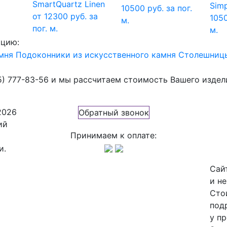
SmartQuartz Linen
Simp
10500 руб. за пог.
от 12300 руб. за
1050
м.
пог. м.
м.
кцию:
мня
Подоконники из искусственного камня
Столешницы
5) 777-83-56
и мы рассчитаем стоимость Вашего издел
2026
Обратный звонок
ий
Принимаем к оплате:
и.
Сай
и н
Сто
под
у п