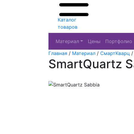
Каталог
товаров
Материал
Цены
Портфолио
Главная
/
Материал
/
СмартКварц
SmartQuartz S