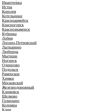
Ивантеевка
Истра
Королев
Котельники
Красноармейск
Красногорск
Краснознаменск
Кубинка
Лобня
Лосино-Петровский
Лыткарино
Люберцы
Мытищи
Ногинск
Одинцово
Подольск
Раменское
Химки
Московский
Железнодорожный
Климовск
Щелково
Голицыно
Коломна
Клин