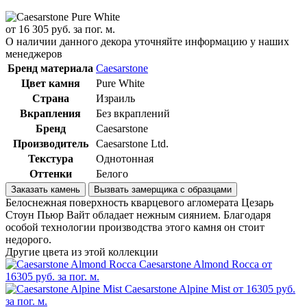
от
16 305
руб. за пог. м.
О наличии данного декора уточняйте информацию у наших
менеджеров
Бренд материала
Caesarstone
Цвет камня
Pure White
Страна
Израиль
Вкрапления
Без вкраплений
Бренд
Caesarstone
Производитель
Caesarstone Ltd.
Текстура
Однотонная
Оттенки
Белого
Заказать камень
Вызвать замерщика с образцами
Белоснежная поверхность кварцевого агломерата Цезарь
Стоун Пьюр Вайт обладает нежным сиянием. Благодаря
особой технологии производства этого камня он стоит
недорого.
Другие цвета из этой коллекции
Caesarstone Almond Rocca
от
16305 руб. за пог. м.
Caesarstone Alpine Mist
от 16305 руб.
за пог. м.