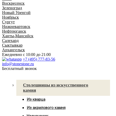
Воскресенск
Зеленоград
Новый Уренгой
Ноябрьск
Сургут
Нижневартовск
Нефтеюганск
Ханты-Мансийск
Салехард
Сыктывкар
Архангельск
Ежедневно
с 10:00 до 21:00
+7 (495) 777-83-56
info@stonestone.ru
Бесплатный звонок
Каталог товаров
Столешницы из искусственного
камня
Из кварца
Для кухни
Из акрилового камня
Для ванны
Для кухни
С мойкой
Назначение: