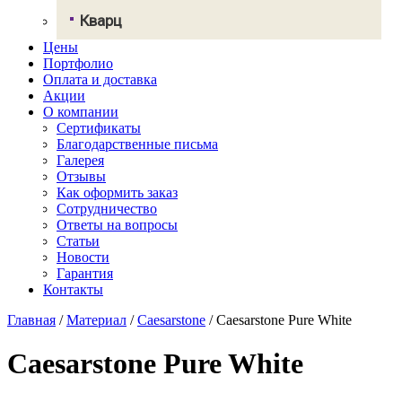
Грандекс
Кварц
NeoMarm
Хай-макс
Цены
Авант Кварц
Старон
Портфолио
СмартКварц
Ханекс
Оплата и доставка
Цезарьстоун
Акрилика
Акции
Радианз
Кориан
О компании
Викостон
Монтелли
Сертификаты
Технистон
Тристоун
Благодарственные письма
Камбрия
Галерея
Плазастон
Отзывы
Как оформить заказ
Сотрудничество
Ответы на вопросы
Статьи
Новости
Гарантия
Контакты
Главная
/
Материал
/
Caesarstone
/
Caesarstone Pure White
Caesarstone Pure White