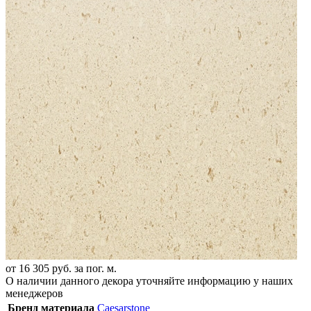
от
16 305
руб. за пог. м.
О наличии данного декора уточняйте информацию у наших
менеджеров
Бренд материала
Caesarstone