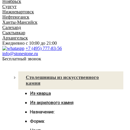
Ноябрьск
Сургут
Нижневартовск
Нефтеюганск
Ханты-Мансийск
Салехард
Сыктывкар
Архангельск
Ежедневно
с 10:00 до 21:00
+7 (495) 777-83-56
info@stonestone.ru
Бесплатный звонок
Каталог товаров
Столешницы из искусственного
камня
Из кварца
Для кухни
Из акрилового камня
Для ванны
Для кухни
С мойкой
Назначение:
Для ванны
Для кухни
С мойкой
Форма:
Для ванной
Угловые
С мойкой