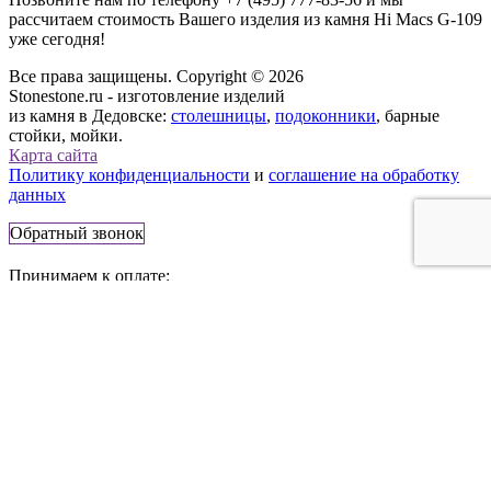
рассчитаем стоимость Вашего изделия из камня
Hi Macs G-109
уже сегодня!
Все права защищены. Copyright © 2026
Stonestone.ru - изготовление изделий
из камня в Дедовске:
столешницы
,
подоконники
, барные
стойки, мойки.
Карта сайта
Политику конфиденциальности
и
соглашение на обработку
данных
Обратный звонок
Принимаем к оплате:
143530, Россия, г. Дедовск,
Главная ул., 3
Телефон:
+7 (495) 777-83-56
E-mail:
info@stonestone.ru
Сайт носит информационный характер и не является
публичной офертой. Стоимость товаров, их наличие и
подробные характеристики уточняйте у представителей
компании StoneStone, используя средства связи, указанные на