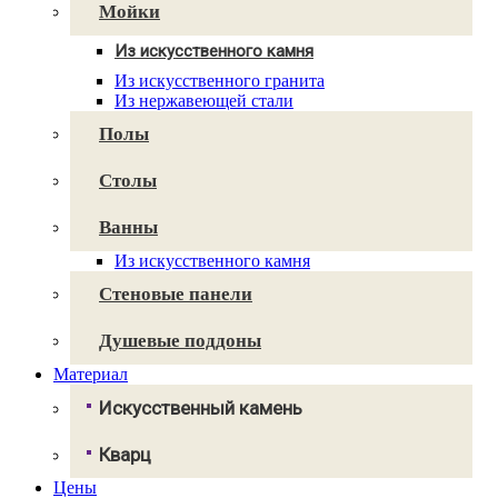
Avant Quartz
Мойки
Smartquartz
Из искусственного камня
Для кухни
Из искусственного гранита
Для ванной
Из нержавеющей стали
Полы
Столы
Ванны
Из искусственного камня
Стеновые панели
Душевые поддоны
Материал
Искусственный камень
Грандекс
Кварц
NeoMarm
Хай-макс
Цены
Авант Кварц