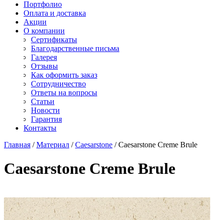
Старон
Портфолио
СмартКварц
Ханекс
Оплата и доставка
Цезарьстоун
Акрилика
Акции
Радианз
Кориан
О компании
Викостон
Монтелли
Сертификаты
Технистон
Тристоун
Благодарственные письма
Камбрия
Галерея
Плазастон
Отзывы
Как оформить заказ
Сотрудничество
Ответы на вопросы
Статьи
Новости
Гарантия
Контакты
Главная
/
Материал
/
Caesarstone
/
Caesarstone Creme Brule
Caesarstone Creme Brule