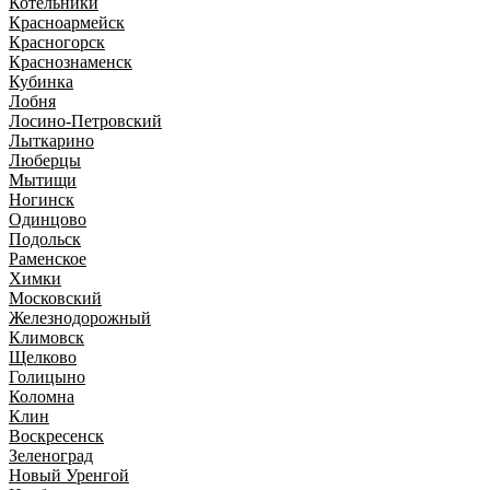
Котельники
Красноармейск
Красногорск
Краснознаменск
Кубинка
Лобня
Лосино-Петровский
Лыткарино
Люберцы
Мытищи
Ногинск
Одинцово
Подольск
Раменское
Химки
Московский
Железнодорожный
Климовск
Щелково
Голицыно
Коломна
Клин
Воскресенск
Зеленоград
Новый Уренгой